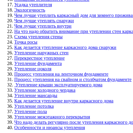
Усадка утеплителя
Экологичность
Чем лучше утеплить каркасный дом для зимнего прожив
Чем лучше утеплять снаружи
Чем лучше утеплить внутри
На что надо обратить внимание при утеплении стен карк
Схема утепления стены
Точка росы
Как делается утепление каркасного дома снаружи
Утепление наружных стен
Перекрестное утепление
Утепление фундамента
Утепление цоколя
Процесс утепления на ленточном фундаменте
Процесс утепления на свайном и столбчатом фундаменте
Утепление крыши эксплуатируемого дома
Утепление холодного чердака
Утепление мансарды
Как делается утепление внутри каркасного дома
Утепление потолка
Утепление пола
Утепление межэтажного перекрытия
Что надо делать регулярно после утепления каркасного д
Особенности и нюансы утепления