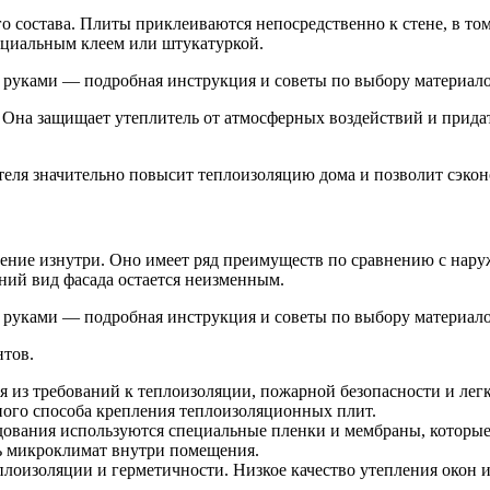
 состава. Плиты приклеиваются непосредственно к стене, в том 
ециальным клеем или штукатуркой.
 Она защищает утеплитель от атмосферных воздействий и придат
ля значительно повысит теплоизоляцию дома и позволит сэкон
ление изнутри. Оно имеет ряд преимуществ по сравнению с нар
ий вид фасада остается неизменным.
нтов.
 из требований к теплоизоляции, пожарной безопасности и лег
ого способа крепления теплоизоляционных плит.
удования используются специальные пленки и мембраны, которые
ь микроклимат внутри помещения.
лоизоляции и герметичности. Низкое качество утепления окон и