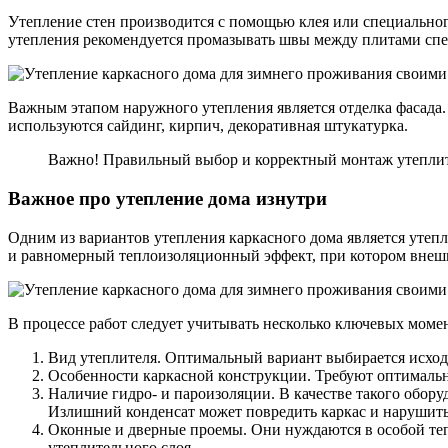
Утепление стен производится с помощью клея или специального
утепления рекомендуется промазывать швы между плитами сп
Важным этапом наружного утепления является отделка фасада.
используются сайдинг, кирпич, декоративная штукатурка.
Важно! Правильный выбор и корректный монтаж утеплите
Важное про утепление дома изнутри
Одним из вариантов утепления каркасного дома является утеп
и равномерный теплоизоляционный эффект, при котором внешн
В процессе работ следует учитывать несколько ключевых моме
Вид утеплителя. Оптимальный вариант выбирается исходя
Особенности каркасной конструкции. Требуют оптимальн
Наличие гидро- и пароизоляции. В качестве такого обор
Излишний конденсат может повредить каркас и нарушит
Оконные и дверные проемы. Они нуждаются в особой теп
утеплительного слоя.