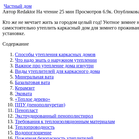
Частный дом
Автор
Redaktor
На чтение
25 мин
Просмотров
6.9к.
Опубликов
Кто же не мечтает жить за городом целый год! Уютное зимнее н
самостоятельно утеплить каркасный дом для зимнего проживан
установке.
Содержание
Способы утепления каркасных домов
Что надо знать о наружном утеплении
Важное про утепление дома изнутри
Виды утеплителей для каркасного дома
Минеральная вата
Базальтовая вата
Керамзит
Эковата
«Теплое дерево»
ППУ (пенополиуретан)
Пенопласт
Экструдированный пенополистирол
Требования к теплоизоляционным материалам
Теплопроводность
Водопоглощение
Пожарная безопасность утеплителей