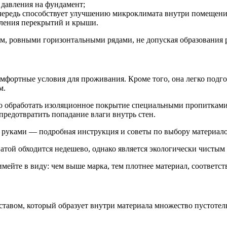
 давления на фундамент;
очередь способствует улучшению микроклимата внутри помещения
пления перекрытий и крыши.
м, ровными горизонтальными рядами, не допуская образования 
комфортные условия для проживания. Кроме того, она легко подг
м.
о обработать изоляционное покрытие специальными пропитками,
предотвратить попадание влаги внутрь стен.
ватой обходится недешево, однако является экологически чист
 имейте в виду: чем выше марка, тем плотнее материал, соответ
тавом, который образует внутри материала множество пустотел