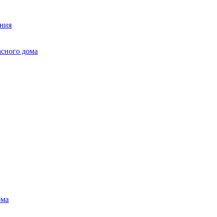
ания
асного дома
ома