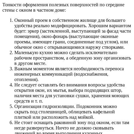
Тонкости оформления полезных поверхностей по середине
стены с окном в частном доме:
Оконный проем в собственном жилище для большего
удобства реально модифицировать. Хорошим вариантом
будет: эркер (застекленной, выступающей за фасад части
помещения), окно-фонарь (выступающие оконные
проемы, имеющее грани, соединенные под углом), или
обычное окно с открывающимися наружу створками.
Маленькую кухню можно сделать исключительно
рабочим пространством, а обеденную зону организовать
в другом месте.
Важным моментом является необходимость переноса
инженерных коммуникаций (водоснабжения,
отопления).
Не следует оставлять без внимания вопросы удобства
открытия окон, их мытья, выбора подходящих штор,
наличия места для установки сушки, хранения моющих
средств и т. п.
Организация гидроизоляции. Подоконник можно
скрыть под столешницей, облицевать кафельной
плиткой или расположить над мойкой.
Не стоит оснащать раковиной зону под окном, если там
негде развернуться. Ничто не должно сковывать
движений во время выполнения кухонных