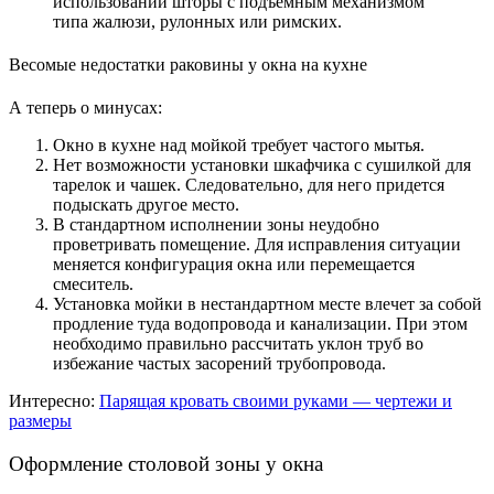
использовании шторы с подъемным механизмом
типа жалюзи, рулонных или римских.
Весомые недостатки раковины у окна на кухне
А теперь о минусах:
Окно в кухне над мойкой требует частого мытья.
Нет возможности установки шкафчика с сушилкой для
тарелок и чашек. Следовательно, для него придется
подыскать другое место.
В стандартном исполнении зоны неудобно
проветривать помещение. Для исправления ситуации
меняется конфигурация окна или перемещается
смеситель.
Установка мойки в нестандартном месте влечет за собой
продление туда водопровода и канализации. При этом
необходимо правильно рассчитать уклон труб во
избежание частых засорений трубопровода.
Интересно:
П
арящая кровать своими руками — чертежи и
размеры
Оформление столовой зоны у окна